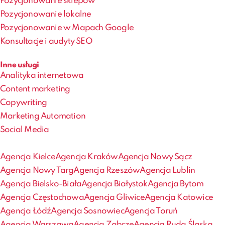
Pozycjonowanie sklepów
Pozycjonowanie lokalne
Pozycjonowanie w Mapach Google
Konsultacje i audyty SEO
Inne usługi
Analityka internetowa
Content marketing
Copywriting
Marketing Automation
Social Media
Agencja Kielce
Agencja Kraków
Agencja Nowy Sącz
Agencja Nowy Targ
Agencja Rzeszów
Agencja Lublin
Agencja Bielsko-Biała
Agencja Białystok
Agencja Bytom
Agencja Częstochowa
Agencja Gliwice
Agencja Katowice
Agencja Łódź
Agencja Sosnowiec
Agencja Toruń
Agencja Warszawa
Agencja Zabrze
Agencja Ruda Śląska