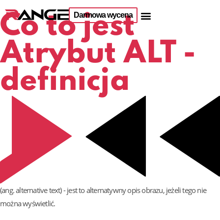
Darmowa wycena
Co to jest
Atrybut ALT -
definicja
(ang. alternative text) - jest to alternatywny opis obrazu, jeżeli tego nie
można wyświetlić.