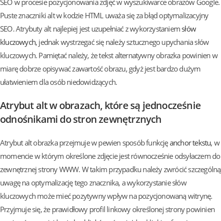
SEO w procesie pozycjonowania zdjęć w wyszukiwarce obrazów Google.
Puste znaczniki alt w kodzie HTML uważa się za błąd optymalizacyjny
SEO. Atrybuty alt najlepiej jest uzupełniać z wykorzystaniem
słów
kluczowych
, jednak wystrzegać się należy sztucznego upychania słów
kluczowych. Pamiętać należy, że tekst alternatywny obrazka powinien w
miarę dobrze opisywać zawartość obrazu, gdyż jest bardzo dużym
ułatwieniem dla osób niedowidzących.
Atrybut alt w obrazach, które są jednocześnie
odnośnikami do stron zewnętrznych
Atrybut alt obrazka przejmuje w pewien sposób funkcję
anchor tekstu
, w
momencie w którym określone zdjęcie jest równocześnie odsyłaczem do
zewnętrznej strony WWW. W takim przypadku należy zwrócić szczególną
uwagę na optymalizację tego znacznika, a wykorzystanie słów
kluczowych może mieć pozytywny wpływ na pozycjonowaną witrynę.
Przyjmuje się, że prawidłowy profil linkowy określonej strony powinien