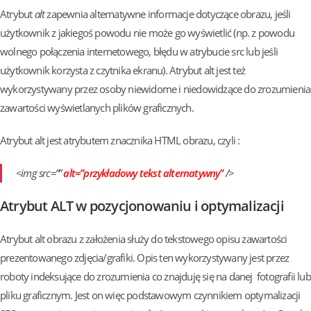
Atrybut
alt
zapewnia alternatywne informacje dotyczące obrazu, jeśli
użytkownik z jakiegoś powodu nie może go wyświetlić (np. z powodu
wolnego połączenia internetowego, błędu w atrybucie src lub jeśli
użytkownik korzysta z czytnika ekranu). Atrybut alt jest też
wykorzystywany przez osoby niewidome i niedowidzące do zrozumienia
zawartości wyświetlanych plików graficznych.
Atrybut alt jest atrybutem znacznika HTML obrazu, czyli :
<img src=””
alt=”przykładowy tekst alternatywny”
/>
Atrybut ALT w pozycjonowaniu i optymalizacji
Atrybut alt obrazu z założenia służy do tekstowego opisu zawartości
prezentowanego zdjęcia/grafiki. Opis ten wykorzystywany jest przez
roboty indeksujące do zrozumienia co znajduję się na danej fotografii lub
pliku graficznym. Jest on więc podstawowym czynnikiem optymalizacji