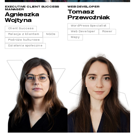
EXECUTIVE CLIENT SUCCESS
WEB DEVELOPER
MANAGER
Tomasz
Agnieszka
Przewoźniak
Wojtyna
WordPress Specialist
Client Success
Web Developer
Rower
Relacja z klientem
NGOs
Mapy
Podróże kulturowe
Działania społeczne