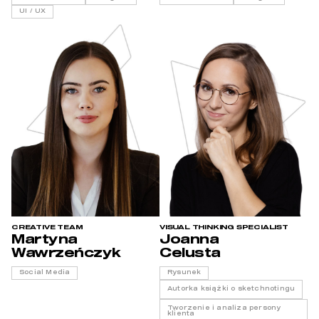
UI / UX
CREATIVE TEAM
VISUAL THINKING SPECIALIST
Martyna
Joanna
Wawrzeńczyk
Celusta
Social Media
Rysunek
Autorka książki o sketchnotingu
Tworzenie i analiza persony
klienta