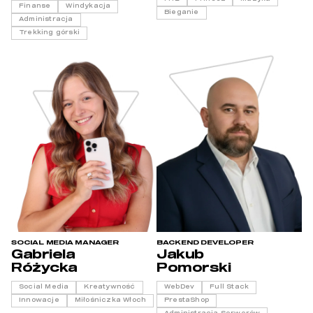
Finanse
Windykacja
Bieganie
Administracja
Trekking górski
SOCIAL MEDIA MANAGER
BACKEND DEVELOPER
Gabriela
Jakub
Różycka
Pomorski
Social Media
Kreatywność
WebDev
Full Stack
Innowacje
Miłośniczka Włoch
PrestaShop