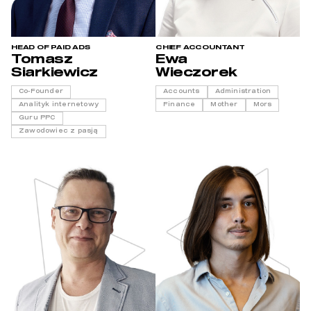
HEAD OF PAID ADS
CHIEF ACCOUNTANT
Tomasz
Ewa
Siarkiewicz
Wieczorek
Co-Founder
Accounts
Administration
Analityk internetowy
Finance
Mother
Mors
Guru PPC
Zawodowiec z pasją