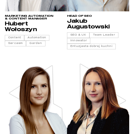
MARKETING AUTOMATION
HEAD OF SEO
& CONTENT MANAGER
Jakub
Hubert
Augustowski
Wołoszyn
SEO & UX
Team Leader
Content
Automation
Innowator
Sarcasm
Garden
Entuzjasta dobrej kuchni