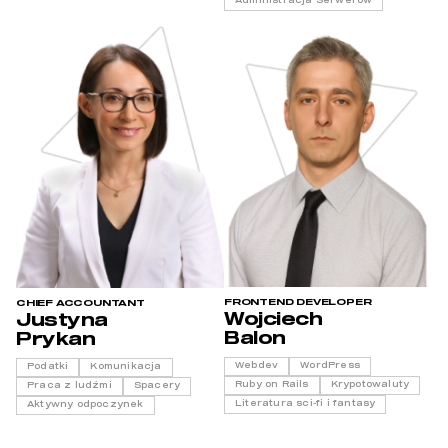
Administracja Serwerów
FRONTEND DEVELOPER
CHIEF ACCOUNTANT
Wojciech
Justyna
Balon
Prykan
Webdev
WordPress
Podatki
Komunikacja
Ruby on Rails
Krypotowaluty
Praca z ludźmi
Spacery
Literatura sci-fi i fantasy
Aktywny odpoczynek