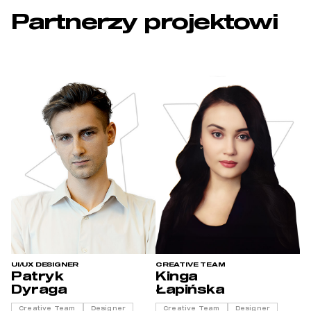
Partnerzy projektowi
UI/UX DESIGNER
CREATIVE TEAM
Patryk
Kinga
Dyraga
Łapińska
Creative Team
Designer
Creative Team
Designer