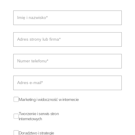
Marketing i widoczność w internecie
Tworzenie i serwis stron
internetowych
R
o
Doradztwo i strategie