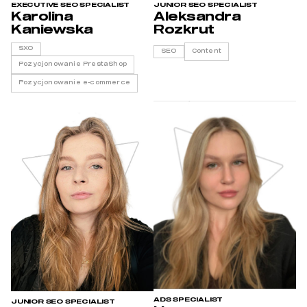
EXECUTIVE SEO SPECIALIST
JUNIOR SEO SPECIALIST
Karolina
Aleksandra
Kaniewska
Rozkrut
SXO
SEO
Content
Pozycjonowanie PrestaShop
Pozycjonowanie e-commerce
ADS SPECIALIST
JUNIOR SEO SPECIALIST