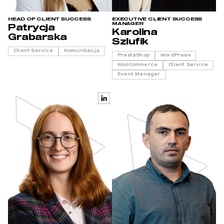
HEAD OF CLIENT SUCCESS
EXECUTIVE CLIENT SUCCESS
MANAGER
Patrycja
Karolina
Grabarska
Szlufik
Client Service
Komunikacja
PrestaShop
WordPress
WooCommerce
Client Service
Event Manager