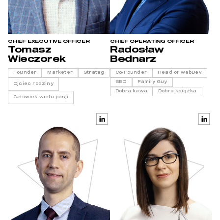
CHIEF EXECUTIVE OFFICER
CHIEF OPERATING OFFICER
Tomasz
Radosław
Wieczorek
Bednarz
Founder
Marketer
Strateg
Co-Founder
Head of webDev
SEO
Family Guy
Ojciec rodziny
Dobra kawa
Dobra książka
Człowiek wielu pasji