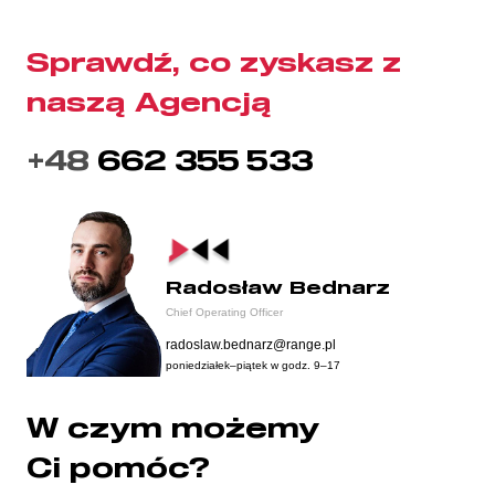
Sprawdź, co zyskasz z
naszą Agencją
+48
662 355 533
Radosław Bednarz
Chief Operating Officer
radoslaw.bednarz@range.pl
poniedziałek–piątek w godz. 9–17
W czym możemy
Ci pomóc?