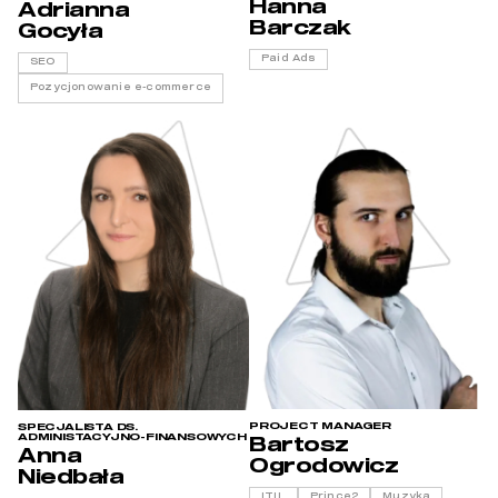
Hanna
Adrianna
Barczak
Gocyła
Paid Ads
SEO
Pozycjonowanie e-commerce
PROJECT MANAGER
SPECJALISTA DS.
ADMINISTACYJNO-FINANSOWYCH
Bartosz
Anna
Ogrodowicz
Niedbała
ITIL
Prince2
Muzyka