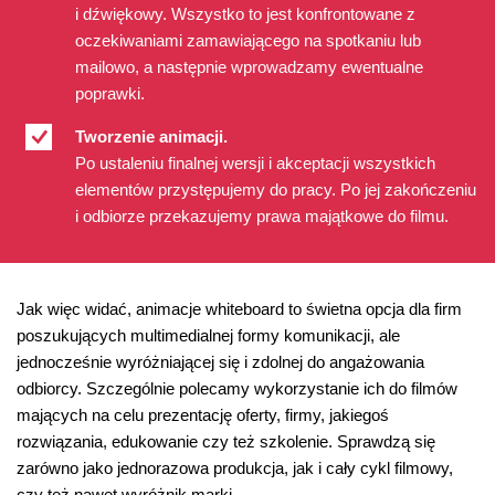
i dźwiękowy. Wszystko to jest konfrontowane z
oczekiwaniami zamawiającego na spotkaniu lub
mailowo, a następnie wprowadzamy ewentualne
poprawki.
Tworzenie animacji.
Po ustaleniu finalnej wersji i akceptacji wszystkich
elementów przystępujemy do pracy. Po jej zakończeniu
i odbiorze przekazujemy prawa majątkowe do filmu.
Jak więc widać, animacje whiteboard to świetna opcja dla firm
poszukujących multimedialnej formy komunikacji, ale
jednocześnie wyróżniającej się i zdolnej do angażowania
odbiorcy. Szczególnie polecamy wykorzystanie ich do filmów
mających na celu prezentację oferty, firmy, jakiegoś
rozwiązania, edukowanie czy też szkolenie. Sprawdzą się
zarówno jako jednorazowa produkcja, jak i cały cykl filmowy,
czy też nawet wyróżnik marki.