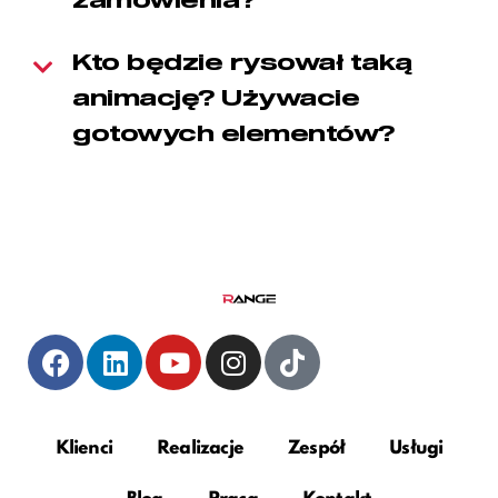
zamówienia?
Kto będzie rysował taką
animację? Używacie
gotowych elementów?
Klienci
Realizacje
Zespół
Usługi