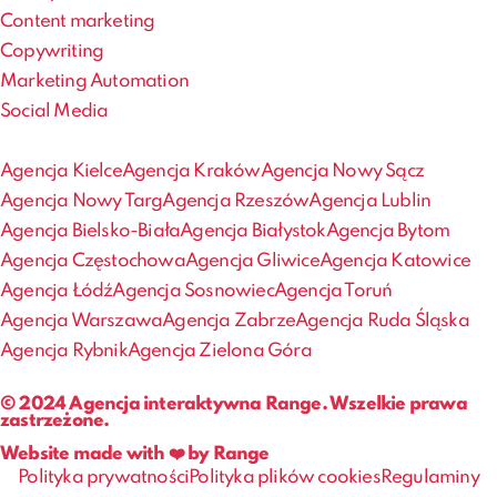
Content marketing
Copywriting
Marketing Automation
Social Media
Agencja Kielce
Agencja Kraków
Agencja Nowy Sącz
Agencja Nowy Targ
Agencja Rzeszów
Agencja Lublin
Agencja Bielsko-Biała
Agencja Białystok
Agencja Bytom
Agencja Częstochowa
Agencja Gliwice
Agencja Katowice
Agencja Łódź
Agencja Sosnowiec
Agencja Toruń
Agencja Warszawa
Agencja Zabrze
Agencja Ruda Śląska
Agencja Rybnik
Agencja Zielona Góra
© 2024 Agencja interaktywna Range. Wszelkie prawa
zastrzeżone.
Website made with ❤️ by Range
Polityka prywatności
Polityka plików cookies
Regulaminy