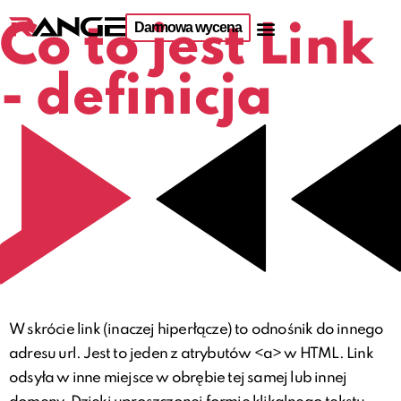
Darmowa wycena
Co to jest Link
- definicja
W skrócie link (inaczej hiperłącze) to odnośnik do innego
adresu url. Jest to jeden z atrybutów <a> w HTML. Link
odsyła w inne miejsce w obrębie tej samej lub innej