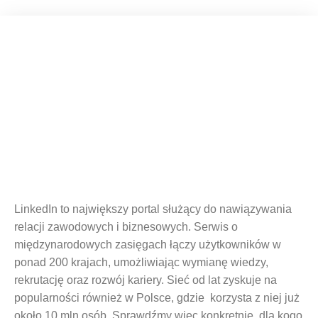
Co to jest LinkedIn, do czego służy i
jak z niego korzystać?
LinkedIn to największy portal służący do nawiązywania
relacji zawodowych i biznesowych. Serwis o
międzynarodowych zasięgach łączy użytkowników w
ponad 200 krajach, umożliwiając wymianę wiedzy,
rekrutację oraz rozwój kariery. Sieć od lat zyskuje na
popularności również w Polsce, gdzie korzysta z niej już
około 10 mln osób. Sprawdźmy więc konkretnie, dla kogo