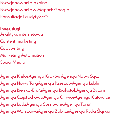
Pozycjonowanie lokalne
Pozycjonowanie w Mapach Google
Konsultacje i audyty SEO
Inne usługi
Analityka internetowa
Content marketing
Copywriting
Marketing Automation
Social Media
Agencja Kielce
Agencja Kraków
Agencja Nowy Sącz
Agencja Nowy Targ
Agencja Rzeszów
Agencja Lublin
Agencja Bielsko-Biała
Agencja Białystok
Agencja Bytom
Agencja Częstochowa
Agencja Gliwice
Agencja Katowice
Agencja Łódź
Agencja Sosnowiec
Agencja Toruń
Agencja Warszawa
Agencja Zabrze
Agencja Ruda Śląska