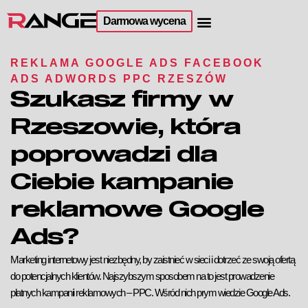
Darmowa wycena
REKLAMA GOOGLE ADS FACEBOOK
ADS ADWORDS PPC RZESZÓW
Szukasz firmy w
Rzeszowie, która
poprowadzi dla
Ciebie kampanie
reklamowe Google
Ads?
Marketing internetowy jest niezbędny, by zaistnieć w sieci i dotrzeć ze swoją ofertą
do potencjalnych klientów. Najszybszym sposobem na to jest prowadzenie
płatnych kampanii reklamowych – PPC. Wśród nich prym wiedzie Google Ads.