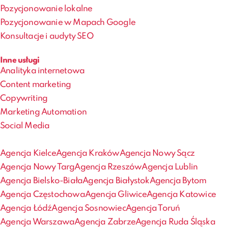
Pozycjonowanie lokalne
Pozycjonowanie w Mapach Google
Konsultacje i audyty SEO
Inne usługi
Analityka internetowa
Content marketing
Copywriting
Marketing Automation
Social Media
Agencja Kielce
Agencja Kraków
Agencja Nowy Sącz
Agencja Nowy Targ
Agencja Rzeszów
Agencja Lublin
Agencja Bielsko-Biała
Agencja Białystok
Agencja Bytom
Agencja Częstochowa
Agencja Gliwice
Agencja Katowice
Agencja Łódź
Agencja Sosnowiec
Agencja Toruń
Agencja Warszawa
Agencja Zabrze
Agencja Ruda Śląska