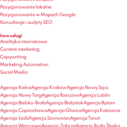
Pozycjonowanie lokalne
Pozycjonowanie w Mapach Google
Konsultacje i audyty SEO
Inne usługi
Analityka internetowa
Content marketing
Copywriting
Marketing Automation
Social Media
Agencja Kielce
Agencja Kraków
Agencja Nowy Sącz
Agencja Nowy Targ
Agencja Rzeszów
Agencja Lublin
Agencja Bielsko-Biała
Agencja Białystok
Agencja Bytom
Agencja Częstochowa
Agencja Gliwice
Agencja Katowice
Agencja Łódź
Agencja Sosnowiec
Agencja Toruń
Agencja Warszawa
Agencja Zabrze
Agencja Ruda Śląska