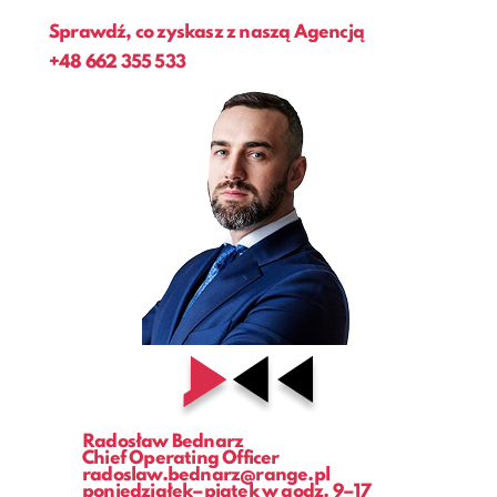
Sprawdź, co zyskasz z naszą Agencją
+48
662 355 533
Radosław Bednarz
Chief Operating Officer
radoslaw.bednarz@range.pl
poniedziałek–piątek w godz. 9–17