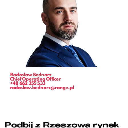
Radosław Bednarz
Chief Operating Officer
+48 662 355 533
radoslaw.bednarz@range.pl
Podbij z Rzeszowa rynek