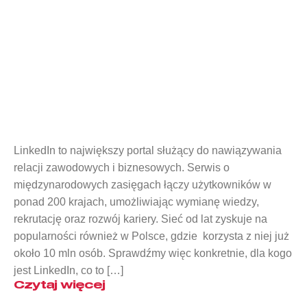
Co to jest LinkedIn, do czego służy i
jak z niego korzystać?
LinkedIn to największy portal służący do nawiązywania
relacji zawodowych i biznesowych. Serwis o
międzynarodowych zasięgach łączy użytkowników w
ponad 200 krajach, umożliwiając wymianę wiedzy,
rekrutację oraz rozwój kariery. Sieć od lat zyskuje na
popularności również w Polsce, gdzie korzysta z niej już
około 10 mln osób. Sprawdźmy więc konkretnie, dla kogo
jest LinkedIn, co to […]
Czytaj więcej