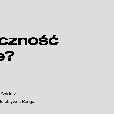
oczność
e?
. Zwiększ
teraktywną Range.