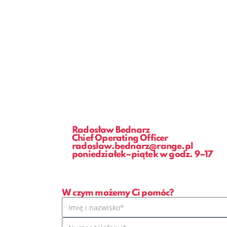
Radosław Bednarz
Chief Operating Officer
radoslaw.bednarz@range.pl
poniedziałek–piątek w godz. 9–17
W czym możemy Ci pomóc?