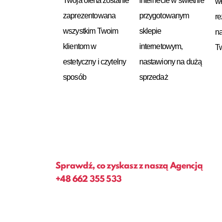
Twoja oferta zostanie
internecie w świetnie
w
zaprezentowana
przygotowanym
re
wszystkim Twoim
sklepie
n
klientom w
internetowym,
Tw
estetyczny i czytelny
nastawiony na dużą
sposób
sprzedaż
Sprawdź, co zyskasz z naszą Agencją
+48
662 355 533