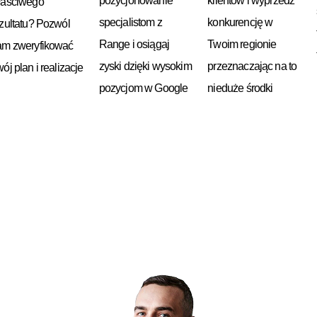
pozycjonowanie
klientów i wyprzedź
łaściwego
specjalistom z
konkurencję w
zultatu? Pozwól
Range i osiągaj
Twoim regionie
am zweryfikować
zyski dzięki wysokim
przeznaczając na to
ój plan i realizacje
pozycjom w Google
nieduże środki