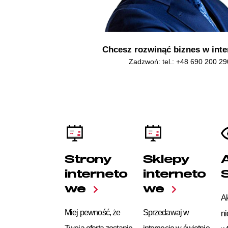
Chcesz rozwinąć biznes w inte
Zadzwoń: tel.:
+48 690 200 29
Strony
Sklepy
interneto
interneto
we
we
Ak
Miej pewność, że
Sprzedawaj w
ni