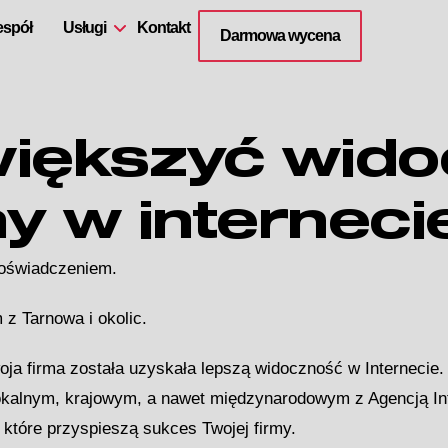
espół
Usługi
Kontakt
Darmowa wycena
iększyć wid
my w interneci
 doświadczeniem.
 z Tarnowa i okolic.
woja firma została uzyskała lepszą widoczność w Internecie
okalnym, krajowym, a nawet międzynarodowym z Agencją In
które przyspieszą sukces Twojej firmy.