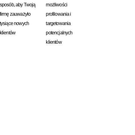
możliwości
sposób, aby Twoją
profilowania i
firmę zauważyło
targetowania
tysiące nowych
potencjalnych
klientów
klientów