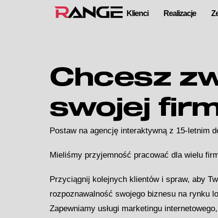
Klienci
Realizacje
Z
Chcesz zw
swojej fir
Postaw na agencję interaktywną z 15-letnim
Mieliśmy przyjemność pracować dla wielu firm
Przyciągnij kolejnych klientów i spraw, aby T
rozpoznawalność swojego biznesu na rynku l
Zapewniamy usługi marketingu internetowego, 