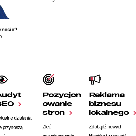
rnecie?
0
Audyt
Pozycjon
Reklama
SEO
owanie
biznesu
stron
lokalnego
tualne działania
Zleć
Zdobądź nowych
e przynoszą