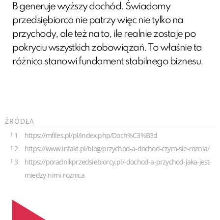
B generuje wyższy dochód. Świadomy
przedsiębiorca nie patrzy więc nie tylko na
przychody, ale też na to, ile realnie zostaje po
pokryciu wszystkich zobowiązań. To właśnie ta
różnica stanowi fundament stabilnego biznesu.
ŹRÓDŁA
↑
1
https://mfiles.pl/pl/index.php/Doch%C3%B3d
↑
2
https://www.infakt.pl/blog/przychod-a-dochod-czym-sie-roznia/
↑
3
https://poradnikprzedsiebiorcy.pl/-dochod-a-przychod-jaka-jest-
miedzy-nimi-roznica