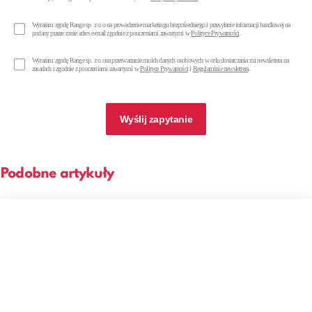
Wyrażam zgodę Range sp. z o.o na prowadzenie marketingu bezpośredniego i przesyłanie informacji handlowej na
podany przeze mnie adres e-mail zgodnie z pouczeniami zawartymi w
Polityce Prywatności
.
Wyrażam zgodę Range sp. z o.ona przetwarzanie moich danych osobowych w celu dostarczania mi newslettera na
zasadach i zgodnie z pouczeniami zawartymi w
Polityce Prywatności
i
Regulaminie newslettera
.
Wyślij zapytanie
Podobne artykuły