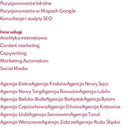
Pozycjonowanie lokalne
Pozycjonowanie w Mapach Google
Konsultacje i audyty SEO
Inne usługi
Analityka internetowa
Content marketing
Copywriting
Marketing Automation
Social Media
Agencja Kielce
Agencja Kraków
Agencja Nowy Sącz
Agencja Nowy Targ
Agencja Rzeszów
Agencja Lublin
Agencja Bielsko-Biała
Agencja Białystok
Agencja Bytom
Agencja Częstochowa
Agencja Gliwice
Agencja Katowice
Agencja Łódź
Agencja Sosnowiec
Agencja Toruń
Agencja Warszawa
Agencja Zabrze
Agencja Ruda Śląska