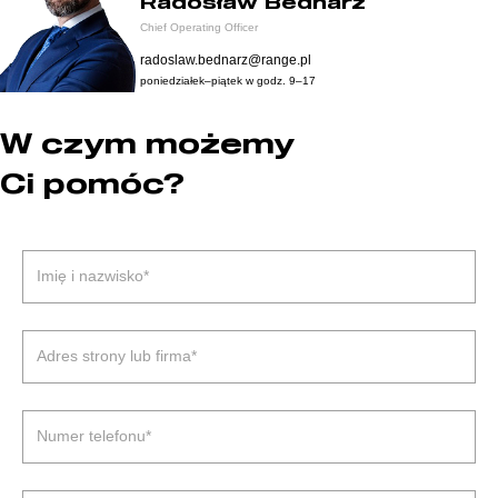
Radosław Bednarz
Chief Operating Officer
radoslaw.bednarz@range.pl
poniedziałek–piątek w godz. 9–17
W czym możemy
Ci pomóc?