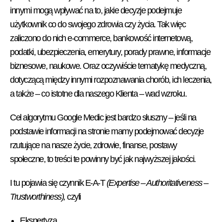
innymi mogą wpływać na to, jakie decyzje podejmuje
użytkownik co do swojego zdrowia czy życia. Tak więc
zaliczono do nich e-commerce, bankowość internetową,
podatki, ubezpieczenia, emerytury, porady prawne, informacje
biznesowe, naukowe. Oraz oczywiście tematykę medyczną,
dotyczącą między innymi rozpoznawania chorób, ich leczenia,
a także – co istotne dla naszego Klienta – wad wzroku.
Cel algorytmu Google Medic jest bardzo słuszny – jeśli na
podstawie informacji na stronie mamy podejmować decyzje
rzutujące na nasze życie, zdrowie, finanse, postawy
społeczne, to treści te powinny być jak najwyższej jakości.
I tu pojawia się czynnik E-A-T
(Expertise – Authoritativeness –
Trustworthiness),
czyli
Ekspertyza