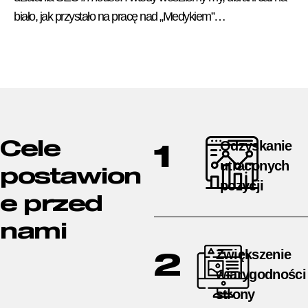
biało, jak przystało na pracę nad „Medykiem”…
Odzyskanie
Cele
1
utraconych
postawion
pozycji
e przed
nami
Zwiększenie
2
wiarygodności
strony