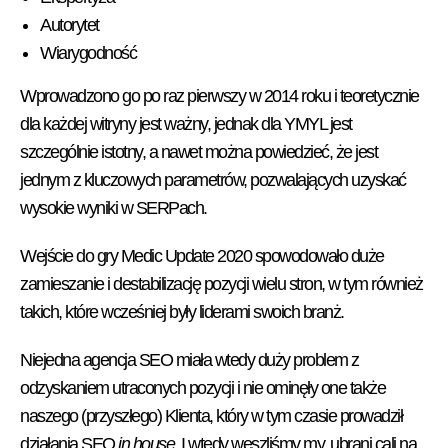
Autorytet
Wiarygodność
Wprowadzono go po raz pierwszy w 2014 roku i teoretycznie
dla każdej witryny jest ważny, jednak dla YMYL jest
szczególnie istotny, a nawet można powiedzieć, że jest
jednym z kluczowych parametrów, pozwalających uzyskać
wysokie wyniki w SERPach.
Wejście do gry Medic Update 2020 spowodowało duże
zamieszanie i destabilizację pozycji wielu stron, w tym również
takich, które wcześniej były liderami swoich branż.
Niejedna agencja SEO miała wtedy duży problem z
odzyskaniem utraconych pozycji i nie ominęły one także
naszego (przyszłego) Klienta, który w tym czasie prowadził
działania SEO
in house
. I wtedy weszliśmy my, ubrani cali na