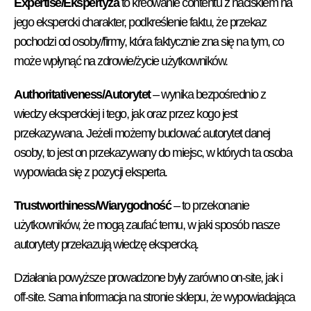
Expertise/Ekspertyza
to kreowanie contentu z naciskiem na
jego ekspercki charakter, podkreślenie faktu, że przekaz
pochodzi od osoby/firmy, która faktycznie zna się na tym, co
może wpłynąć na zdrowie/życie użytkowników.
Authoritativeness/Autorytet
– wynika bezpośrednio z
wiedzy eksperckiej i tego, jak oraz przez kogo jest
przekazywana. Jeżeli możemy budować autorytet danej
osoby, to jest on przekazywany do miejsc, w których ta osoba
wypowiada się z pozycji eksperta.
Trustworthiness/Wiarygodność
– to przekonanie
użytkowników, że mogą zaufać temu, w jaki sposób nasze
autorytety przekazują wiedzę ekspercką.
Działania powyższe prowadzone były zarówno on-site, jak i
off-site. Sama informacja na stronie sklepu, że wypowiadająca