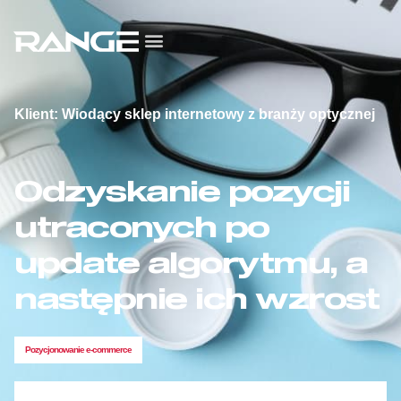
Klient: Wiodący sklep internetowy z branży optycznej
Odzyskanie pozycji
utraconych po
update algorytmu, a
następnie ich wzrost
Pozycjonowanie e-commerce