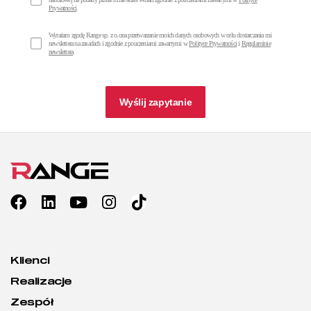
Prywatności
.
Wyrażam zgodę Range sp. z o.ona przetwarzanie moich danych osobowych w celu dostarczania mi
newslettera na zasadach i zgodnie z pouczeniami zawartymi w
Polityce Prywatności
i
Regulaminie
newslettera
.
Wyślij zapytanie
Klienci
Realizacje
Zespół