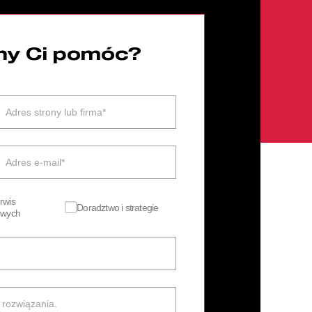
y Ci pomóc?
rwis
Doradztwo i strategie
towych