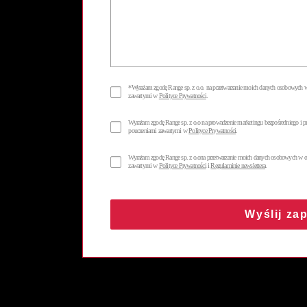
*
Wyrażam zgodę Range sp. z o.o. na przetwarzanie moich danych osobowych w 
zawartymi w
Polityce Prywatności
.
Wyrażam zgodę Range sp. z o.o na prowadzenie marketingu bezpośredniego i prz
pouczeniami zawartymi w
Polityce Prywatności
.
Wyrażam zgodę Range sp. z o.ona przetwarzanie moich danych osobowych w celu
zawartymi w
Polityce Prywatności
i
Regulaminie newslettera
.
Wyślij za