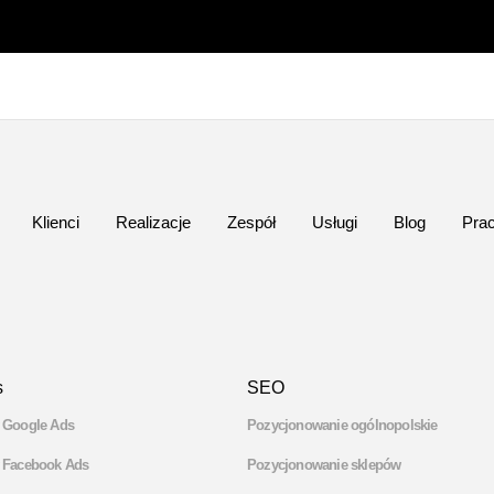
Klienci
Realizacje
Zespół
Usługi
Blog
Pra
s
SEO
 Google Ads
Pozycjonowanie ogólnopolskie
 Facebook Ads
Pozycjonowanie sklepów