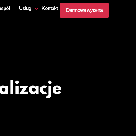
espół
Usługi
Kontakt
Darmowa wycena
alizacje