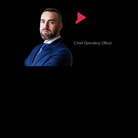
Radosław Bednarz
Chief Operating Officer
radoslaw.bednarz@range.pl
poniedziałek–piątek w godz. 9–17