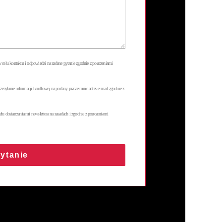
celu kontaktu i odpowiedzi na zadane pytanie zgodnie z pouczeniami
esyłanie informacji handlowej na podany przeze mnie adres e-mail zgodnie z
 dostarczania mi newslettera na zasadach i zgodnie z pouczeniami
pytanie