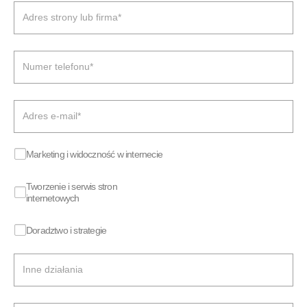
Marketing i widoczność w internecie
Tworzenie i serwis stron
internetowych
R
o
Doradztwo i strategie
d
z
a
j