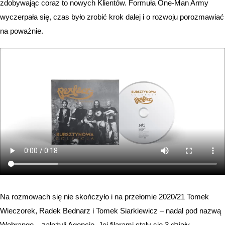
zdobywając coraz to nowych Klientów. Formuła One-Man Army
wyczerpała się, czas było zrobić krok dalej i o rozwoju porozmawiać
na poważnie.
Na rozmowach się nie skończyło i na przełomie 2020/21 Tomek
Wieczorek, Radek Bednarz i Tomek Siarkiewicz – nadal pod nazwą
Webrange – założyli Agencję. Jej filarami stały się 3 działy –