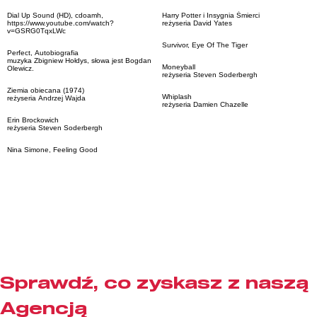
Dial Up Sound (HD), cdoamh,
Harry Potter i Insygnia Śmierci
https://www.youtube.com/watch?
reżyseria David Yates
v=GSRG0TqxLWc
Survivor, Eye Of The Tiger
Perfect, Autobiografia
muzyka Zbigniew Hołdys, słowa jest Bogdan
Moneyball
Olewicz.
reżyseria Steven Soderbergh
Ziemia obiecana (1974)
Whiplash
reżyseria Andrzej Wajda
reżyseria Damien Chazelle
Erin Brockowich
reżyseria Steven Soderbergh
Nina Simone, Feeling Good
Sprawdź, co zyskasz z naszą
Agencją