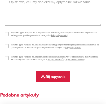
*
Wyrażam zgodę Range sp. z o.o. na przetwarzanie moich danych osobowych w celu kontaktu i odpowiedzi na
zadane pytanie zgodnie z pouczeniami zawartymi w
Polityce Prywatności
.
Wyrażam zgodę Range sp. z o.o na prowadzenie marketingu bezpośredniego i przesyłanie informacji handlowej na
podany przeze mnie adres e-mail zgodnie z pouczeniami zawartymi w
Polityce Prywatności
.
Wyrażam zgodę Range sp. z o.ona przetwarzanie moich danych osobowych w celu dostarczania mi newslettera na
zasadach i zgodnie z pouczeniami zawartymi w
Polityce Prywatności
i
Regulaminie newslettera
.
Wyślij zapytanie
Podobne artykuły