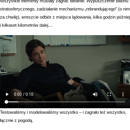
Wszystkie elementy musiały zagrać idealnie. Wypuszczenie balonu
stratosferycznego, zadziałanie mechanizmu „rebrandującego” (o nim
za chwilę), wreszcie odbiór z miejsca lądowania, kilka godzin później
i kilkaset kilometrów dalej…
Testowaliśmy i modelowaliśmy wszystko – i zagrało też wszystko,
łącznie z pogodą.