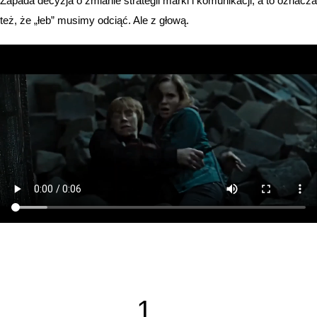
Zapada decyzja o zmianie strategii marki i komunikacji, a to oznacza
też, że „łeb” musimy odciąć. Ale z głową.
1…