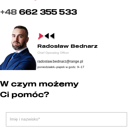
+48
662 355 533
Radosław Bednarz
Chief Operating Officer
radoslaw.bednarz@range.pl
poniedziałek–piątek w godz. 9–17
W czym możemy
Ci pomóc?