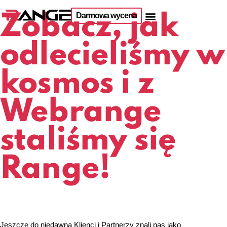
Darmowa wycena
Zobacz, jak
odlecieliśmy w
kosmos i z
Webrange
staliśmy się
Range!
Jeszcze do niedawna Klienci i Partnerzy znali nas jako