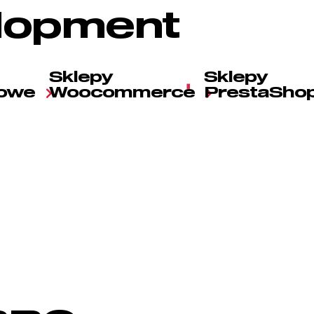
lopment
Sklepy
Sklepy
towe
Woocommerce
PrestaSho