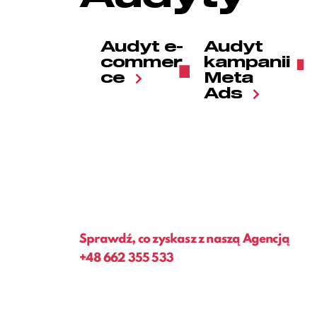
Audyt e-
Audyt
commer
kampanii
ce
Meta
Ads
Sprawdź, co zyskasz z naszą Agencją
+48
662 355 533