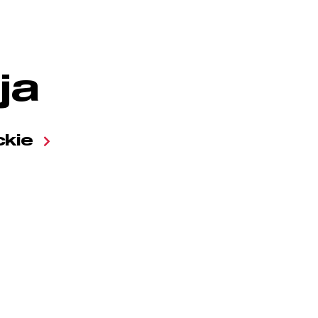
ja
kie