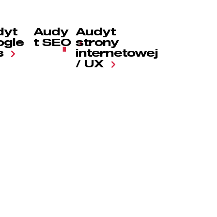
dyt
Audy
Audyt
ogle
t SEO
strony
s
internetowej
/ UX