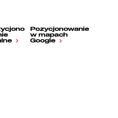
ycjono
Pozycjonowanie
ie
w mapach
alne
Google