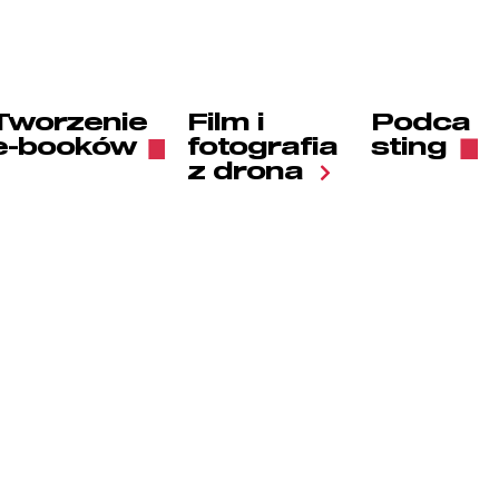
Tworzenie
Film i
Podca
e-booków
fotografia
sting
z drona