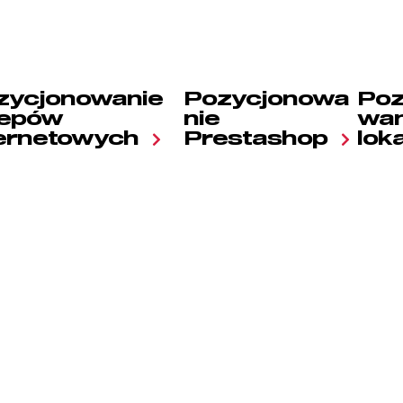
zycjonowanie
Pozycjonowa
Poz
lepów
nie
wan
ternetowych
Prestashop
lok